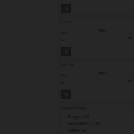
OK
Surface
Max:
Min:
m²
m²
OK
Lot Area
Max:
Min:
m²
m²
OK
Property Features
Elevator (52)
Swimming Pool (8)
Garage (2)