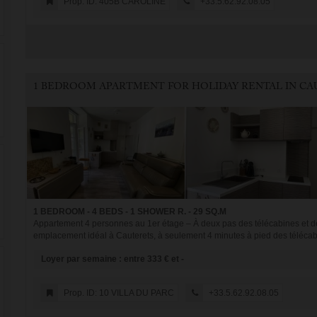
Prop. ID: 405B CAROLINE
+33.5.62.92.08.05
1 BEDROOM - 4 BEDS - 1 SHOWER R. - 29 SQ.M
Appartement 4 personnes au 1er étage – À deux pas des télécabines et d
emplacement idéal à Cauterets, à seulement 4 minutes à pied des télécabi
Loyer par semaine : entre 333 € et -
Prop. ID: 10 VILLA DU PARC
+33.5.62.92.08.05