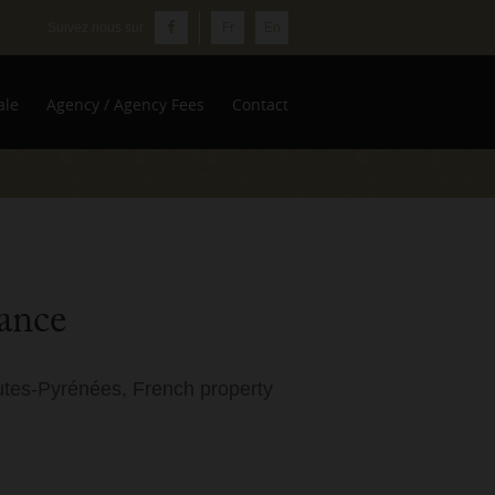
Fr
En
ale
Agency / Agency Fees
Contact
rance
utes-Pyrénées, French property