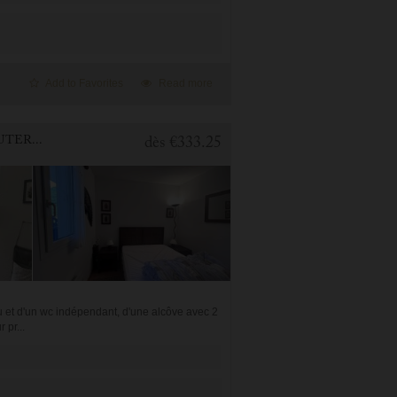
Add to Favorites
Read more
1 BEDROOM APARTMENT FOR HOLIDAY RENTAL IN CAUTERETS
dès
€333.25
u et d'un wc indépendant, d'une alcôve avec 2
 pr...