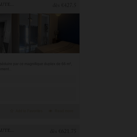
2 BEDROOMS APARTMENT FOR HOLIDAY RENTAL IN CAUTERETS
dès
€427.5
 séduire par ce magnifique duplex de 66 m²,
ement...
Add to Favorites
Read more
2 BEDROOMS APARTMENT FOR HOLIDAY RENTAL IN CAUTERETS
dès
€621.75