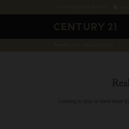
+33.5.62.92.08.05
(BUREAU)
gaves
Navigation:
Home
›
Hautes-Pyrénées (65)
Real
Looking to Buy or Rent Real E