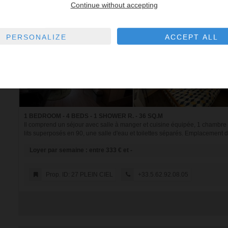
Continue without accepting
PERSONALIZE
ACCEPT ALL
1 BEDROOM - 4 BEDS - 1 SHOWER R. - 36 SQ.M
Il comprend un séjour avec salle à manger et cuisine équipée, 1 chambre 
lits superposés en 90, une salle d'eau et toilettes séparés. Emplacement d
Loyer par semaine : entre 333 € et -
Prop. ID: 27 PLEIN CIEL
+33.5.62.92.08.05