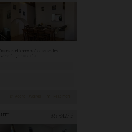
uterets et à proximité de toutes les
4éme étage d'une rési...
Add to Favorites
Read more
2 BEDROOMS APARTMENT FOR HOLIDAY RENTAL IN CAUTERETS
dès
€427.5