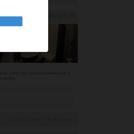
1 BEDROOM APARTMENT FOR HOLIDAY RENTAL IN CAUTERETS
dès
€333.25
avec 1 lit en 140, une alcôve fermée avec 2
e parking...
Add to Favorites
Read more