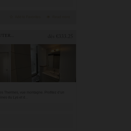
Add to Favorites
Read more
1 BEDROOM APARTMENT FOR HOLIDAY RENTAL IN CAUTERETS
dès
€333.25
es Thermes, vue montagne. Profitez d’un
nes du Lys et d...