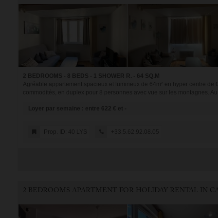
2 BEDROOMS - 8 BEDS - 1 SHOWER R. - 64 SQ.M
Agréable appartement spacieux et lumineux de 64m² en hyper centre de Ca
commodités, en duplex pour 8 personnes avec vue sur les montagnes. Au 
Loyer par semaine : entre 622 € et -
Prop. ID: 40 LYS
+33.5.62.92.08.05