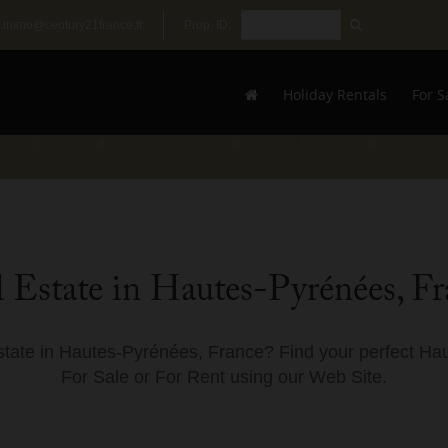
.immo@century21france.fr
Prop. ID:
Holiday Rentals
For S
 Estate in Hautes-Pyrénées, F
state in Hautes-Pyrénées, France? Find your perfect Ha
For Sale or For Rent using our Web Site.