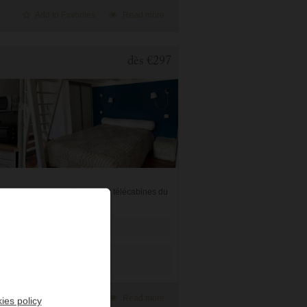
Add to Favorites
Read more
dès
€297
e les Thermes de César et les télécabines du
alle ...
Add to Favorites
Read more
ies policy