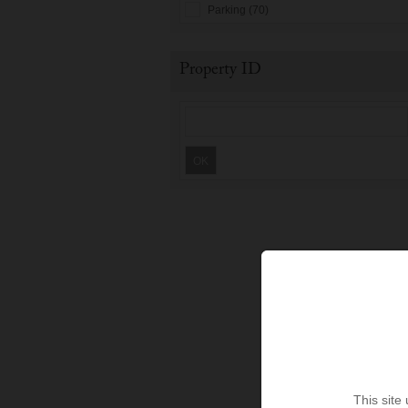
Parking (70)
Property ID
OK
This site