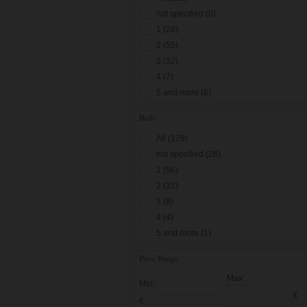
not specified (0)
1 (28)
2 (55)
3 (32)
4 (7)
5 and more (6)
Beds
All (128)
not specified (28)
1 (56)
2 (31)
3 (8)
4 (4)
5 and more (1)
Price Range
Max:
Min:
€
€