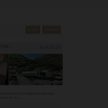
LIST
GALLERY
1 BEDROOM APARTMENT FOR HOLIDAY RENTAL IN CAUTERETS
dès
€333.25
4 personnes au 3éme étage avec ascenseur
ous-sol. Il e...